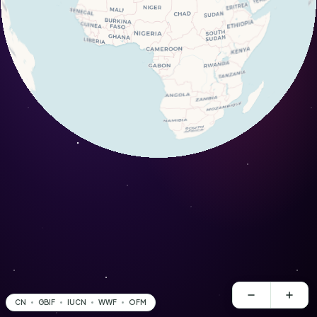
CN
GBIF
IUCN
WWF
OFM