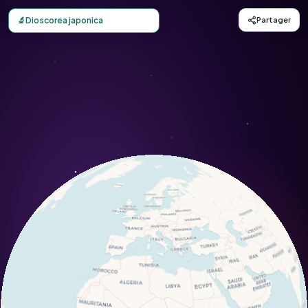
Carte d'observation du Dioscorea japonica (Dioscorea jap
🔬
Dioscorea japonica
Partager