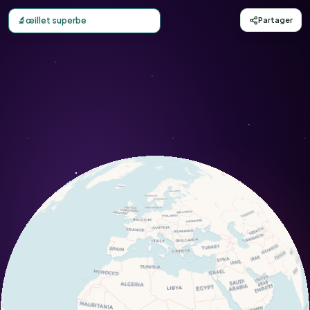
Carte d'observation du œillet superbe (Dianthus superbus)
🔬
œillet superbe
Partager