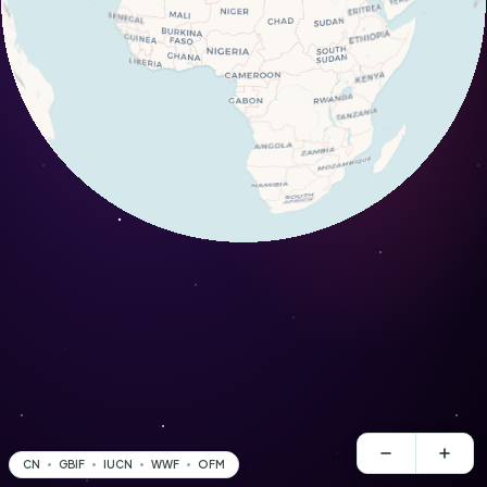
CN
GBIF
IUCN
WWF
OFM