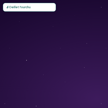
Carte d'observation du Oeillet fourchu (Dianthus furcatus
🔬
Oeillet fourchu