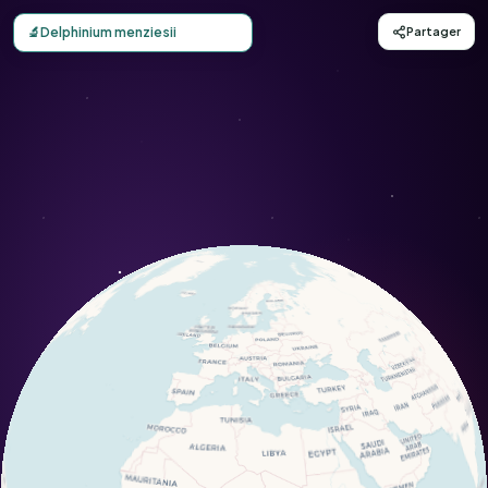
Carte d'observation du Delphinium menziesii (Delphinium 
🔬
Delphinium menziesii
Partager