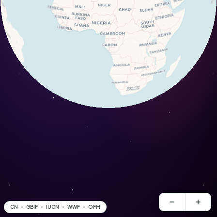
CN
GBIF
IUCN
WWF
OFM