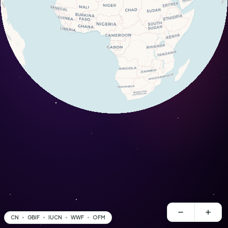
CN
GBIF
IUCN
WWF
OFM