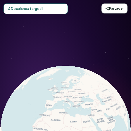
Carte d'observation du Decaisnea fargesii (Decaisnea farg
🔬
Decaisnea fargesii
Partager