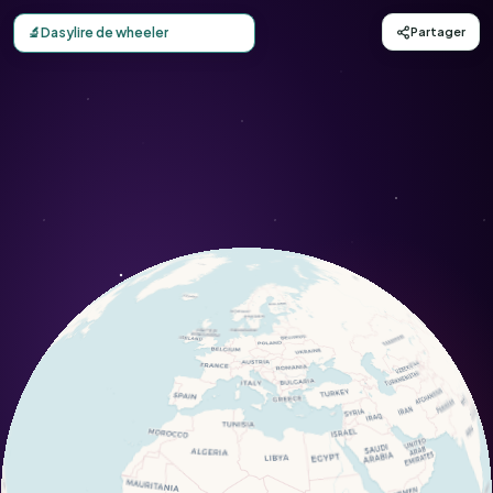
Carte d'observation du Dasylire de wheeler (Dasylirion wh
🔬
Dasylire de wheeler
Partager