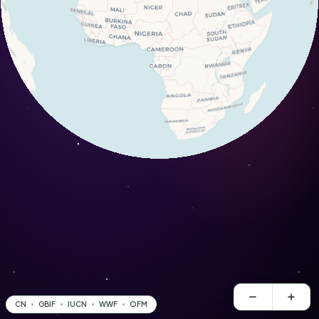
CN
GBIF
IUCN
WWF
OFM