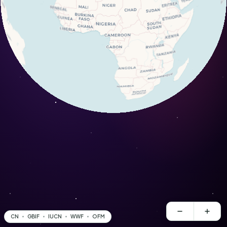
CN
GBIF
IUCN
WWF
OFM