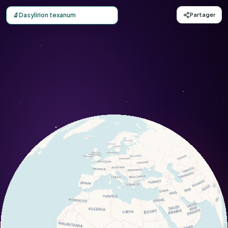
Carte d'observation du Dasylirion texanum (Dasylirion te
🔬
Dasylirion texanum
Partager