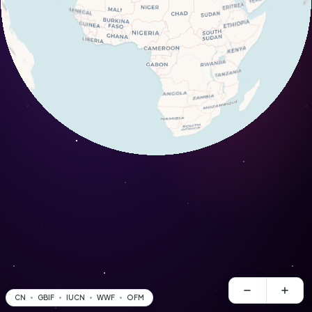
CN
GBIF
IUCN
WWF
OFM