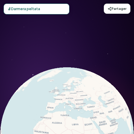
Carte d'observation du Darmera peltata (Darmera peltata)
🔬
Darmera peltata
Partager