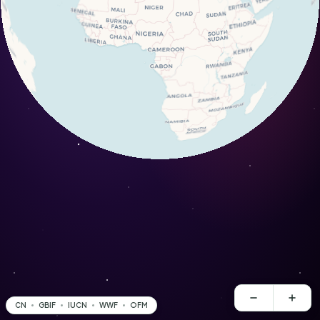
CN
GBIF
IUCN
WWF
OFM