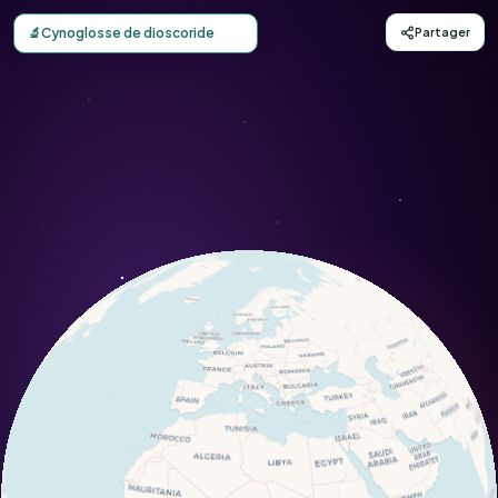
Carte d'observation du Cynoglosse de dioscoride (Cynogl
🔬
Cynoglosse de dioscoride
Partager