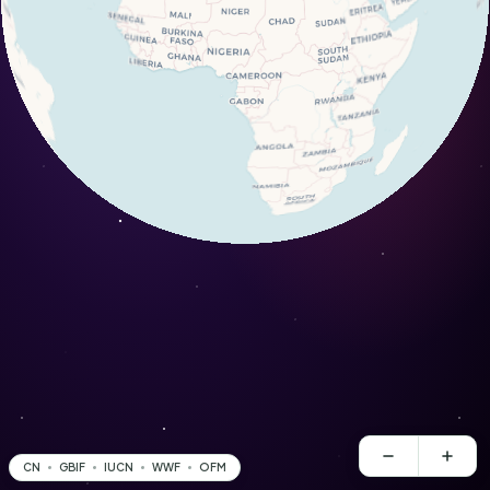
CN
GBIF
IUCN
WWF
OFM