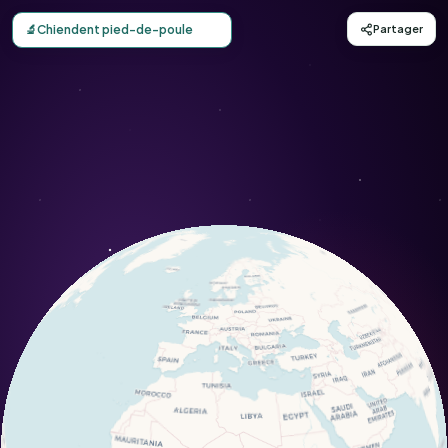
Carte d'observation du Chiendent pied-de-poule (Cynodon
🔬
Chiendent pied-de-poule
Partager