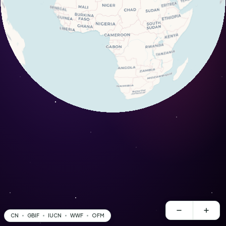
CN
GBIF
IUCN
WWF
OFM