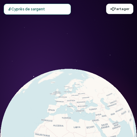
Carte d'observation du Cyprès de sargent (Cupressus sarg
🔬
Cyprès de sargent
Partager