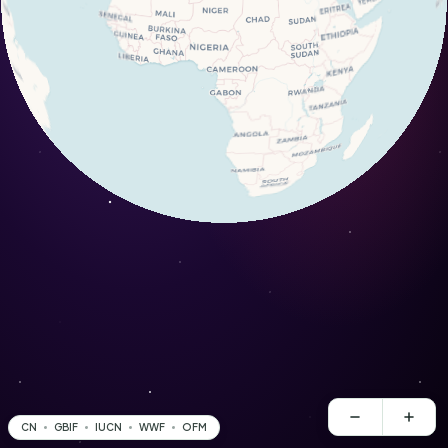
CN
GBIF
IUCN
WWF
OFM