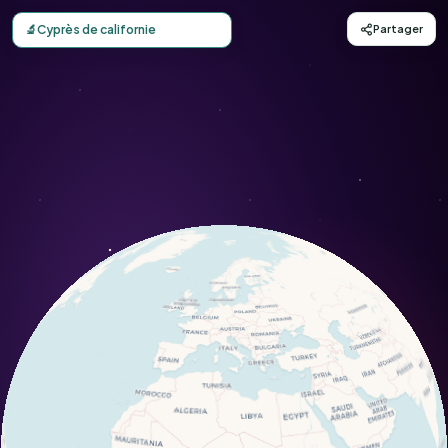
Carte d'observation du Cyprès de californie (Cupressus g
🔬
Cyprès de californie
Partager