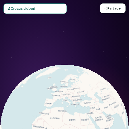
Carte d'observation du Crocus sieberi (Crocus sieberi) - 
🔬
Crocus sieberi
Partager