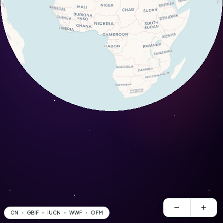
CN
GBIF
IUCN
WWF
OFM