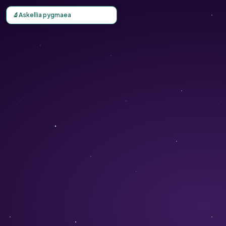
Carte d'observation du Askellia pygmaea (Crepis nana) - 
🔬
Askellia pygmaea