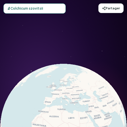
Carte d'observation du Colchicum szovitsii (Colchicum szov
🔬
Colchicum szovitsii
Partager