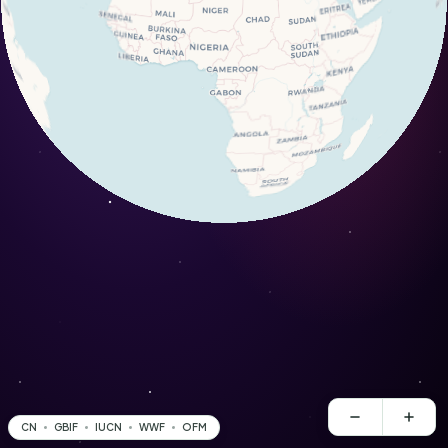
CN
GBIF
IUCN
WWF
OFM