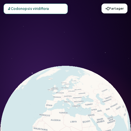
Carte d'observation du Codonopsis viridiflora (Codonopsis
🔬
Codonopsis viridiflora
Partager