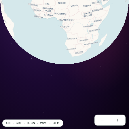
CN
GBIF
IUCN
WWF
OFM