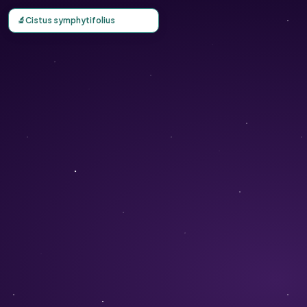
Carte d'observation du Cistus symphytifolius (Cistus symph
🔬
Cistus symphytifolius