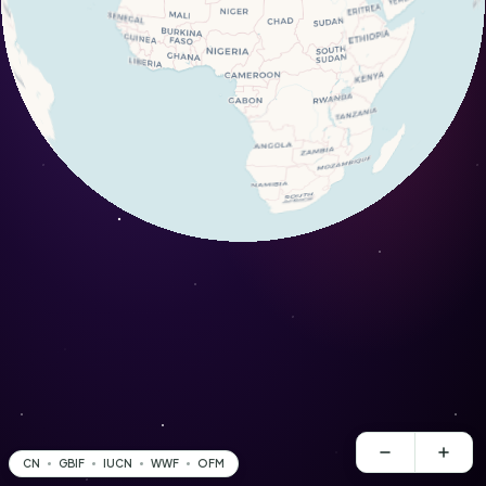
CN
GBIF
IUCN
WWF
OFM