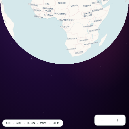
CN
GBIF
IUCN
WWF
OFM