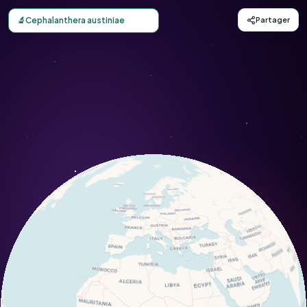
Carte d'observation du Cephalanthera austiniae (Cephalan
🔬
Cephalanthera austiniae
Partager