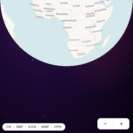
CN
GBIF
IUCN
WWF
OFM