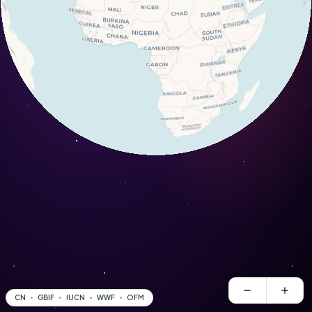
CN
GBIF
IUCN
WWF
OFM