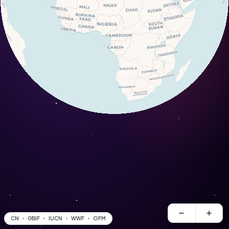
CN
GBIF
IUCN
WWF
OFM