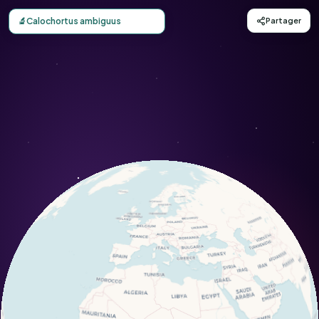
Carte d'observation du Calochortus ambiguus (Calochortu
🔬
Calochortus ambiguus
Partager