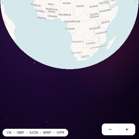
CN
GBIF
IUCN
WWF
OFM