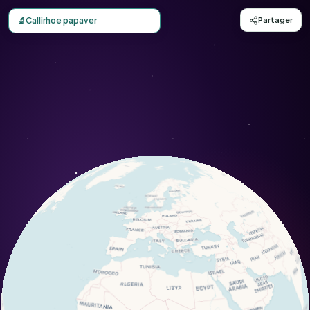
Carte d'observation du Callirhoe papaver (Callirhoe papa
🔬
Callirhoe papaver
Partager