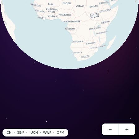
CN
GBIF
IUCN
WWF
OFM