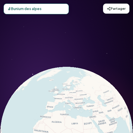
Carte d'observation du Bunium des alpes (Bunium alpinum
🔬
Bunium des alpes
Partager