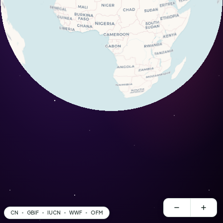
CN
GBIF
IUCN
WWF
OFM