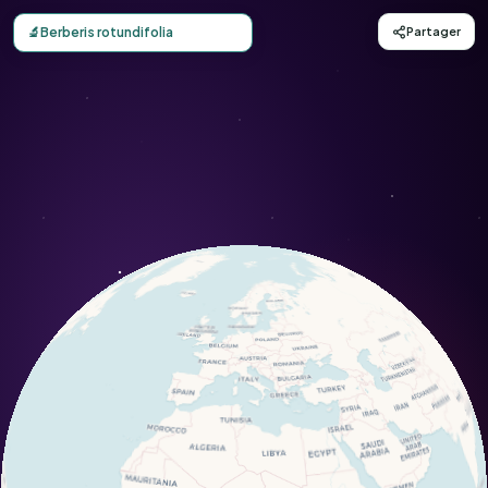
Carte d'observation du Berberis rotundifolia (Berberis rot
🔬
Berberis rotundifolia
Partager