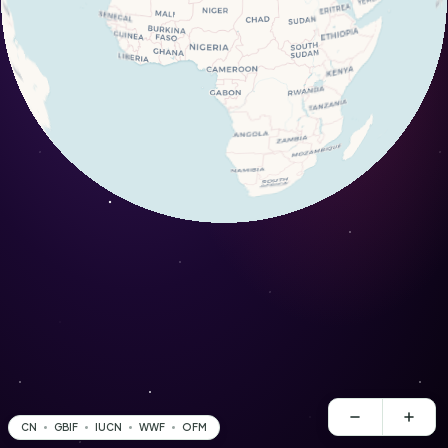
CN
GBIF
IUCN
WWF
OFM