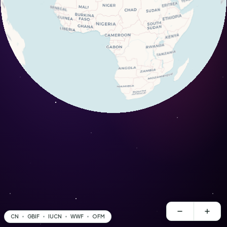
CN
GBIF
IUCN
WWF
OFM