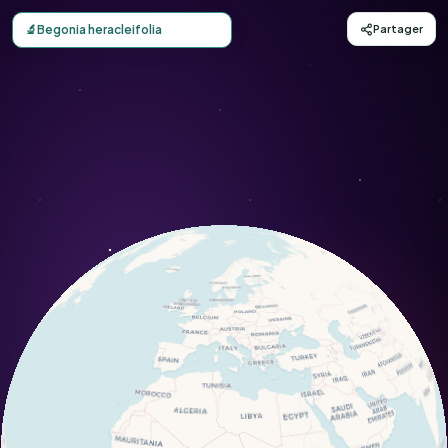
Carte d'observation du Begonia heracleifolia (Begonia her
🔬
Begonia heracleifolia
Partager