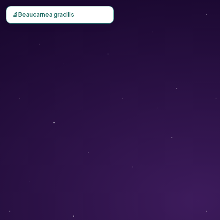
Carte d'observation du Beaucarnea gracilis (Beaucarnea gr
🔬
Beaucarnea gracilis