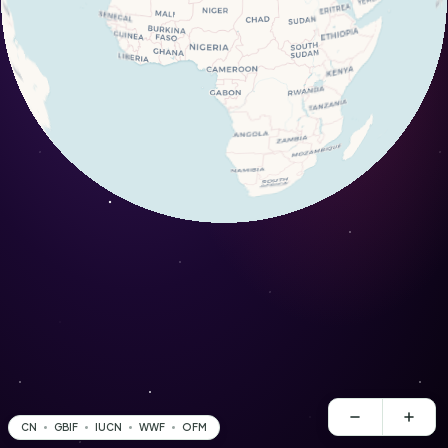
CN
GBIF
IUCN
WWF
OFM