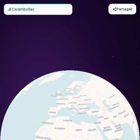
Carte d'observation du Carambolier (Averrhoa carambola)
🔬
Carambolier
Partager