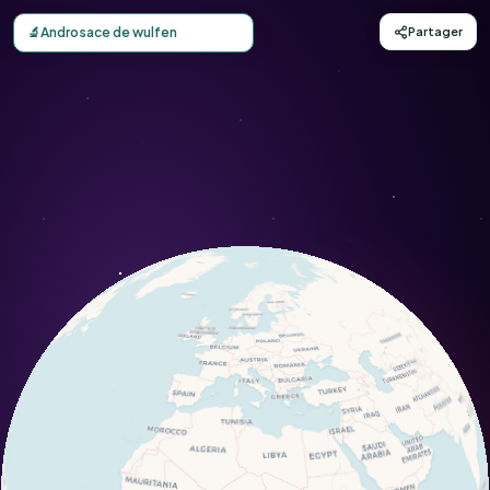
Carte d'observation du Androsace de wulfen (Androsace w
🔬
Androsace de wulfen
Partager