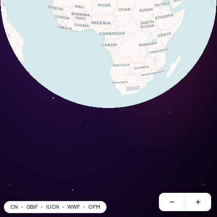
CN
GBIF
IUCN
WWF
OFM