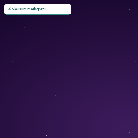
Carte d'observation du Alyssum markgrafii (Alyssum markg
🔬
Alyssum markgrafii