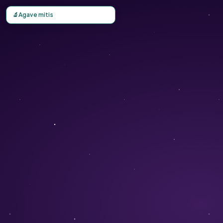
Carte d'observation du Agave mitis (Agave mitis) - Conser
🔬
Agave mitis