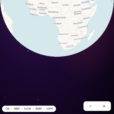
CN
GBIF
IUCN
WWF
OFM