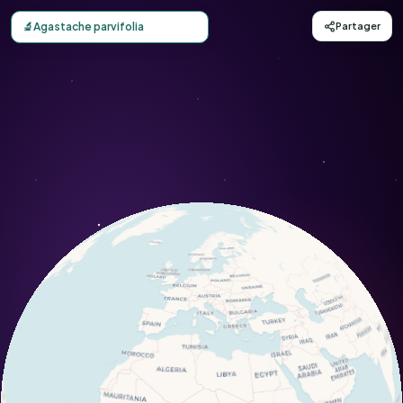
Carte d'observation du Agastache parvifolia (Agastache pa
🔬
Agastache parvifolia
Partager