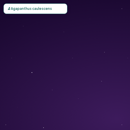
Carte d'observation du Agapanthus caulescens (Agapanthu
🔬
Agapanthus caulescens