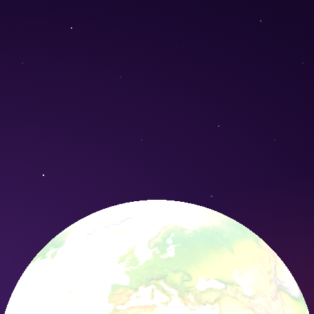
s caulescens) - Conservation Nature