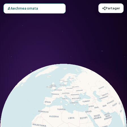
Carte d'observation du Aechmea ornata (Aechmea ornata)
🔬
Aechmea ornata
Partager