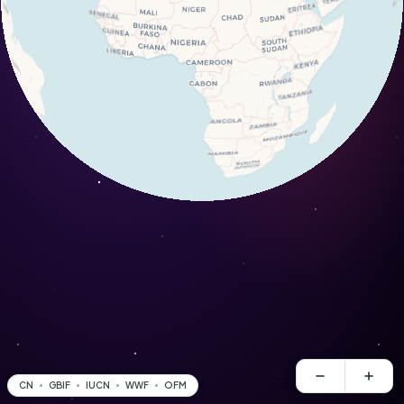
CN
GBIF
IUCN
WWF
OFM