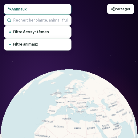
Carte d'observation des animaux - Conservation Nature
🐾
Animaux
Partager
●
Filtre écosystèmes
●
Filtre animaux