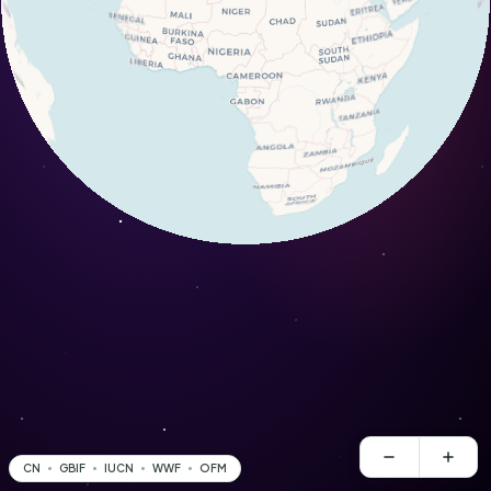
CN
GBIF
IUCN
WWF
OFM