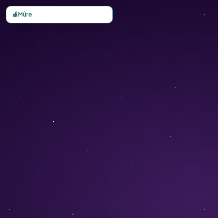
Carte d'observation de la biodiversité mondiale - Conserv
🍎
Mûre